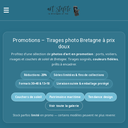
Passer
au
contenu
principal
Promotions – Tirages photo Bretagne à prix
doux
Profitez d’une sélection de
photos d’art en promotion
: ports, voiliers,
rivages et
couchers de soleil de Bretagne
. Tirages soignés,
couleurs fidèles
,
prêts à encadrer.
Réductions
-20%
Séries limitées & fins de collections
Formats
30×40
&
13×18
Livraison suivie
& emballage protégé
Couchers de soleil
Patrimoine maritime
Tendance design
Voir toute la galerie
Stock parfois
limité
en promo — certains modèles peuvent ne plus revenir.