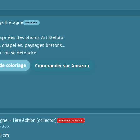
age Bretagne
NOUVEAU
nspirées des photos Art Stefoto
, chapelles, paysages bretons…
rir ou se détendre
 de coloriage
Commander sur Amazon
gne – 1ère édition (collector)
RUPTURE DE STOCK
e stock
0 cm