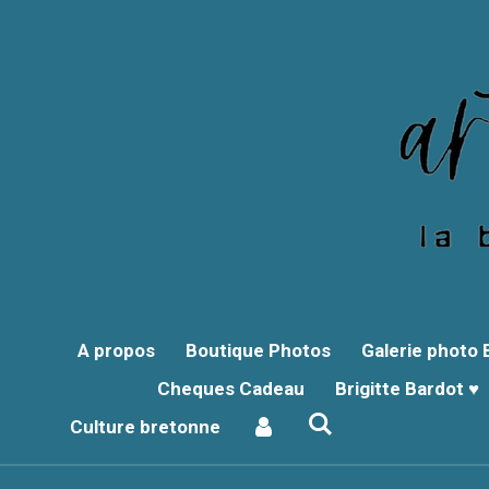
Passer
au
contenu
principal
A propos
Boutique Photos
Galerie photo
Cheques Cadeau
Brigitte Bardot ♥
Culture bretonne