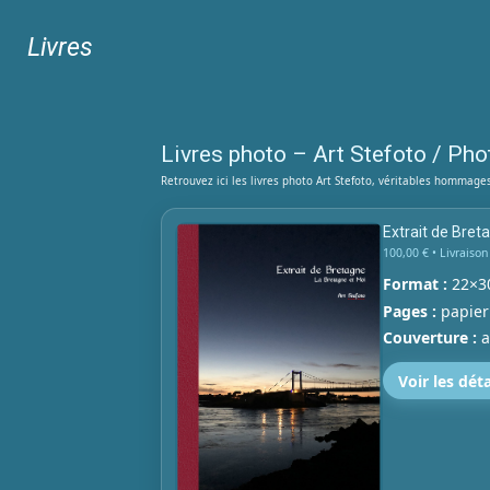
Livres
Livres photo – Art Stefoto / Ph
Retrouvez ici les livres photo Art Stefoto, véritables hommag
Extrait de Bre
Prix :
100,00 € • Livraison
Format :
22×30
Pages :
papier
Couverture :
a
Voir les déta