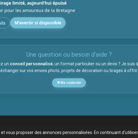
tirage limité, aujourd’hui épuisé
tor pour les amoureux de la Bretagne
M’avertir si disponible
ils
Une question ou besoin d’aide ?
ez un
conseil personnalisé
, un format particulier ou un devis ? Je suis 
échanger sur vos envies photo, projets de décoration ou tirages à offrir.
💬 Me contacter
eur et vous proposer des annonces personnalisées. En continuant d'utilis