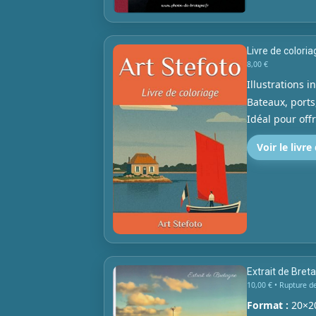
Livre de colori
Prix :
8,00 €
Illustrations i
Bateaux, ports
Idéal pour off
Voir le livre
Extrait de Breta
Prix :
10,00 € • Rupture d
Format :
20×2