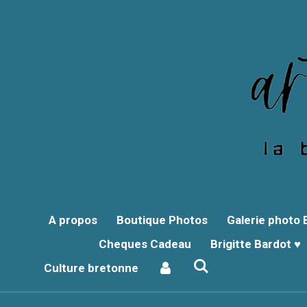
Passer
au
contenu
principal
A propos
Boutique Photos
Galerie photo
Cheques Cadeau
Brigitte Bardot ♥
Culture bretonne