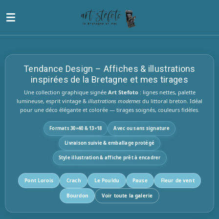
Passer
au
contenu
principal
Tendance Design – Affiches & illustrations
inspirées de la Bretagne et mes tirages
Une collection graphique signée
Art Stefoto
: lignes nettes, palette
lumineuse, esprit vintage &
illustrations modernes
du littoral breton. Idéal
pour une déco élégante et colorée — tirages soignés, couleurs fidèles.
Formats
30×40
&
13×18
Avec ou sans
signature
Livraison suivie
& emballage protégé
Style
illustration & affiche
prêt à encadrer
Pont Lorois
Crach
Le Pouldu
Pause
Fleur de vent
Bourdon
Voir toute la galerie