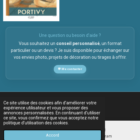
Une question ou besoin d’aide ?
Vous souhaitez un
conseil personnalisé
, un format
particulier ou un devis ? Je suis disponible pour échanger sur
vos envies photo, projets de décoration ou tirages à offrir.
💬 Me contacter
Ce site utilise des cookies afin d’améliorer votre
expérience utilisateur et vous proposer des
annonces personnalisées. En continuant d'utiliser
ce site, vous confirmez que vous acceptez notre
politique d’utilisation des cookies.
Accord
E-mail
Instagram