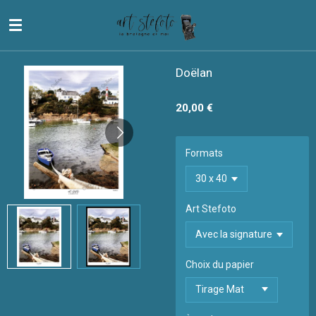
Passer
au
contenu
principal
Doëlan
20,00 €
Formats
Art Stefoto
Choix du papier