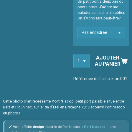
Un petit port a deux pas du
pont Lorois. J'adore me
balader sur le chemin côtier.
On s'y croisera peut-être?
AJOUTER
AU PANIER
Référence de l'article:
pn 001
Cette photo d’art représente
Port Niscop
, petit port paisible situé entre
Belz et Plouhinec, sur la Ria d’Étel en Bretagne. 👉
Découvrir Port Niscop
en photos
🖌️ Voir l'affiche
design
inspirée de Port Niscop:
« Port Niscop»
— une