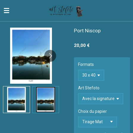
Passer
au
contenu
principal
Port Niscop
20,00 €
Formats
Art Stefoto
Choix du papier