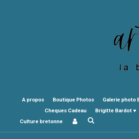
Passer
au
contenu
principal
A propos
Boutique Photos
Galerie photo
Cheques Cadeau
Brigitte Bardot ♥
Culture bretonne