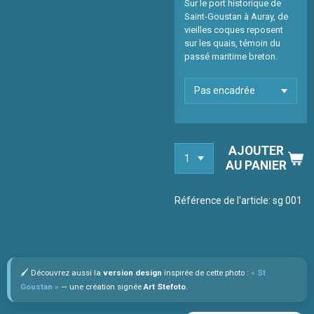
Sur le port historique de
Saint-Goustan à Auray, de
vieilles coques reposent
sur les quais, témoin du
passé maritime breton.
AJOUTER
AU PANIER
Référence de l'article:
sg 001
🖌️ Découvrez aussi la
version design
inspirée de cette photo :
« St
Goustan »
— une création signée
Art Stefoto
.