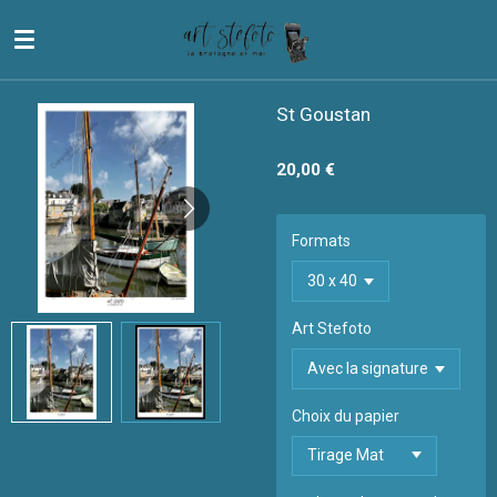
Passer
au
contenu
principal
St Goustan
20,00 €
Formats
Art Stefoto
Choix du papier