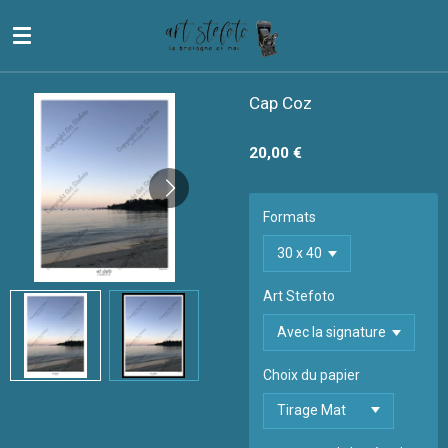
Passer
au
contenu
principal
Cap Coz
20,00 €
Formats
Art Stefoto
Choix du papier