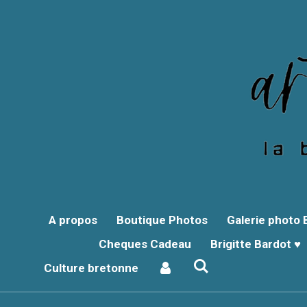
Passer
au
contenu
principal
A propos
Boutique Photos
Galerie photo
Cheques Cadeau
Brigitte Bardot ♥
Culture bretonne